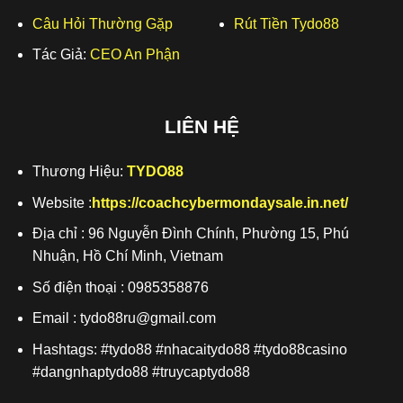
Câu Hỏi Thường Gặp
Rút Tiền Tydo88
Tác Giả:
CEO An Phận
LIÊN HỆ
Thương Hiệu:
TYDO88
Website :
https://coachcybermondaysale.in.net/
Địa chỉ : 96 Nguyễn Đình Chính, Phường 15, Phú
Nhuận, Hồ Chí Minh, Vietnam
Số điện thoại : 0985358876
Email :
tydo88ru@gmail.com
Hashtags: #tydo88 #nhacaitydo88 #tydo88casino
#dangnhaptydo88 #truycaptydo88