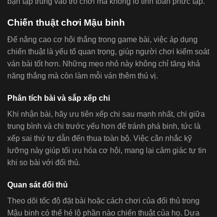
bạn tập trung vào trò chơi mà không lo tính toán phức tạp.
Chiến thuật chơi Mậu binh
Để nâng cao cơ hội thắng trong game bài, việc áp dụng
chiến thuật là yếu tố quan trọng, giúp người chơi kiểm soát
ván bài tốt hơn. Những mẹo nhỏ này không chỉ tăng khả
năng thắng mà còn làm mỗi ván thêm thú vị.
Phân tích bài và sắp xếp chi
Khi nhận bài, hãy ưu tiên xếp chi sau mạnh nhất, chi giữa
trung bình và chi trước yếu hơn để tránh phá binh, tức là
xếp sai thứ tự dẫn đến thua toàn bộ. Việc cân nhắc kỹ
lưỡng này giúp tối ưu hóa cơ hội, mang lại cảm giác tự tin
khi so bài với đối thủ.
Quan sát đối thủ
Theo dõi tốc độ đặt bài hoặc cách chơi của đối thủ trong
Mậu binh có thể hé lộ phần nào chiến thuật của họ. Dựa