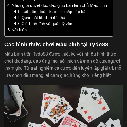
Những bí quyết độc đáo giúp bạn làm chủ Mậu binh
Luôn tính toán trước khi sắp xếp bài
Quan sát lối chơi đối thủ
Giữ bình tĩnh và quản lý vốn
Kết luận
Các hình thức chơi Mậu binh tại Tydo88
Mậu binh trên Tydo88 được thiết kế với nhiều hình thức
chơi đa dạng, đáp ứng mọi sở thích và trình độ của người
tham gia. Từ trải nghiệm cá cược đến luyện tập giải trí, mỗi
lựa chọn đều mang lại cảm giác hứng khởi riêng biệt.