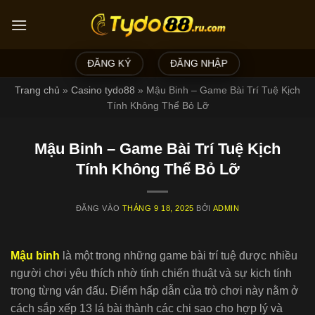
Bỏ
qua
nội
dung
ĐĂNG KÝ
ĐĂNG NHẬP
Trang chủ
»
Casino tydo88
»
Mậu Binh – Game Bài Trí Tuệ Kịch
Tính Không Thể Bỏ Lỡ
Mậu Binh – Game Bài Trí Tuệ Kịch
Tính Không Thể Bỏ Lỡ
ĐĂNG VÀO
THÁNG 9 18, 2025
BỞI
ADMIN
Mậu binh
là một trong những game bài trí tuệ được nhiều
người chơi yêu thích nhờ tính chiến thuật và sự kịch tính
trong từng ván đấu. Điểm hấp dẫn của trò chơi này nằm ở
cách sắp xếp 13 lá bài thành các chi sao cho hợp lý và