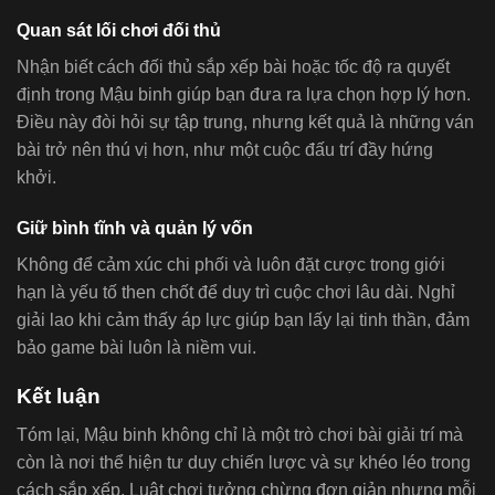
Quan sát lối chơi đối thủ
Nhận biết cách đối thủ sắp xếp bài hoặc tốc độ ra quyết
định trong Mậu binh giúp bạn đưa ra lựa chọn hợp lý hơn.
Điều này đòi hỏi sự tập trung, nhưng kết quả là những ván
bài trở nên thú vị hơn, như một cuộc đấu trí đầy hứng
khởi.
Giữ bình tĩnh và quản lý vốn
Không để cảm xúc chi phối và luôn đặt cược trong giới
hạn là yếu tố then chốt để duy trì cuộc chơi lâu dài. Nghỉ
giải lao khi cảm thấy áp lực giúp bạn lấy lại tinh thần, đảm
bảo game bài luôn là niềm vui.
Kết luận
Tóm lại, Mậu binh không chỉ là một trò chơi bài giải trí mà
còn là nơi thể hiện tư duy chiến lược và sự khéo léo trong
cách sắp xếp. Luật chơi tưởng chừng đơn giản nhưng mỗi