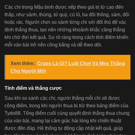
Các chi trong Mậu binh được xếp theo giá trị từ cao đến
thấp, như sảnh, thùng, tứ quý, cù lũ, ba đôi thông, sám, đôi
hoặc rác. Người chơi so sánh từng chi với đối thủ để xác
định thắng thua, tạo nên những khoảnh khắc căng thẳng
khi chờ đợi kết quả. Sự rõ ràng trong cách tính điểm khiến
mỗi ván bài trở nên công bằng và dễ theo dõi.
Xem thêm:
Craps Là Gì? Luật Chơi Và Mẹo Thắng
Cho Người Mới
Tính điểm và thắng cược
Sau khi so sánh các chi, người thắng mỗi chi sẽ được
cộng điểm, trong khi người thua bị trừ theo bảng điểm của
Tydo88. Tổng điểm cuối cùng quyết định thắng thua chung
của ván bài, mang lại cảm giác hài lòng khi chiến thuật
được đền đáp. Hệ thống tự động cập nhật kết quả, giúp