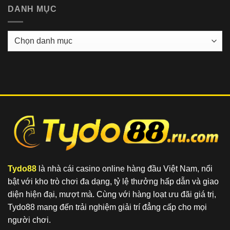
DANH MỤC
Danh
mục
Tydo88
là nhà cái casino online hàng đầu Việt Nam, nổi
bật với kho trò chơi đa dạng, tỷ lệ thưởng hấp dẫn và giao
diện hiện đại, mượt mà. Cùng với hàng loạt ưu đãi giá trị,
Tydo88 mang đến trải nghiệm giải trí đẳng cấp cho mọi
người chơi.