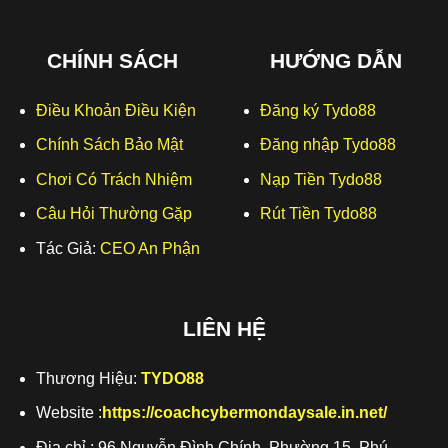
CHÍNH SÁCH
HƯỚNG DẪN
Điều Khoản Điều Kiện
Đăng ký Tydo88
Chính Sách Bảo Mật
Đăng nhập Tydo88
Chơi Có Trách Nhiệm
Nạp Tiền Tydo88
Câu Hỏi Thường Gặp
Rút Tiền Tydo88
Tác Giả:
CEO An Phận
LIÊN HỆ
Thương Hiệu:
TYDO88
Website :
https://coachcybermondaysale.in.net/
Địa chỉ : 96 Nguyễn Đình Chính, Phường 15, Phú