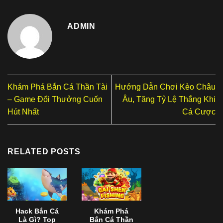
ADMIN
Khám Phá Bắn Cá Thần Tài
Hướng Dẫn Chơi Kèo Châu
– Game Đổi Thưởng Cuốn
Âu, Tăng Tỷ Lệ Thắng Khi
Hút Nhất
Cá Cược
RELATED POSTS
Hack Bắn Cá
Khám Phá
Là Gì? Top
Bắn Cá Thần