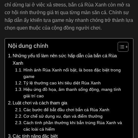
chỉ dừng lại ở việc xả stress, bắn cá Rùa Xanh còn mở ra
cơ hội rinh thưởng giá trị qua từng màn săn cá. Chính sự
hấp dẫn ấy khiến tựa game này nhanh chóng trở thành lựa
chọn quen thuộc của cộng đồng người chơi.
Nội dung chính
Những yếu tố làm nên sức hấp dẫn của bắn cá Rùa
Xanh
Hình ảnh Rùa Xanh nổi bật, là boss đặc biệt trong
game
Tỷ lệ thưởng cao khi tiêu diệt Rùa Xanh
Hiệu ứng đồ họa, âm thanh sống động, mang tính
giải trí cao
Luật chơi và cách tham gia
Các bước để bắt đầu chơi bắn cá Rùa Xanh
Cơ chế sử dụng xu, đạn và điểm thưởng
Cách tính phần thưởng khi bắn trúng Rùa Xanh và
các loài cá hiếm
Các tính năng đặc biệt