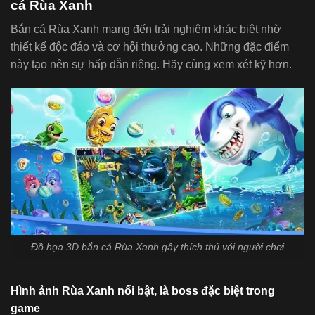
cá Rùa Xanh
Bắn cá Rùa Xanh mang đến trải nghiệm khác biệt nhờ
thiết kế độc đáo và cơ hội thưởng cao. Những đặc điểm
này tạo nên sự hấp dẫn riêng. Hãy cùng xem xét kỹ hơn.
Đồ họa 3D bắn cá Rùa Xanh gây thích thú với người chơi
Hình ảnh Rùa Xanh nổi bật, là boss đặc biệt trong
game