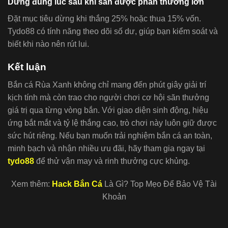
Dừng đúng lúc sau khi săn được phần thưởng lớn
Đặt mục tiêu dừng khi thắng 25% hoặc thua 15% vốn.
Tydo88 có tính năng theo dõi số dư, giúp bạn kiểm soát và
biết khi nào nên rút lui.
Kết luận
Bắn cá Rùa Xanh không chỉ mang đến phút giây giải trí
kịch tính mà còn trao cho người chơi cơ hội săn thưởng
giá trị qua từng vòng bắn. Với giao diện sinh động, hiệu
ứng bắt mắt và tỷ lệ thắng cao, trò chơi này luôn giữ được
sức hút riêng. Nếu bạn muốn trải nghiệm bắn cá an toàn,
minh bạch và nhận nhiều ưu đãi, hãy tham gia ngay tại
tydo88
để thử vận may và rinh thưởng cực khủng.
Xem thêm:
Hack Bắn Cá
Là Gì? Top Mẹo Để Bảo Vệ Tài
Khoản