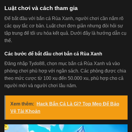
Luật chơi và cách tham gia
Để bắt đầu với bắn cá Rùa Xanh, người chơi cần nắm rõ
các quy tắc cơ bản. Luật chơi đơn giản nhưng đòi hỏi sự
tập trung để tối ưu hóa kết quả. Dưới đây là hướng dẫn cụ
thể.
Các bước để bắt đầu chơi bắn cá Rùa Xanh
Đăng nhập Tydo88, chọn mục bắn cá Rùa Xanh và vào
phòng chơi phù hợp với ngân sách. Các phòng được chia
theo mức cược từ 100 xu đến 50.000 xu, phù hợp cho cả
người mới và người chơi lâu năm.
Xem thêm:
Hack Bắn Cá Là Gì? Top Mẹo Để Bảo
Vệ Tài Khoản