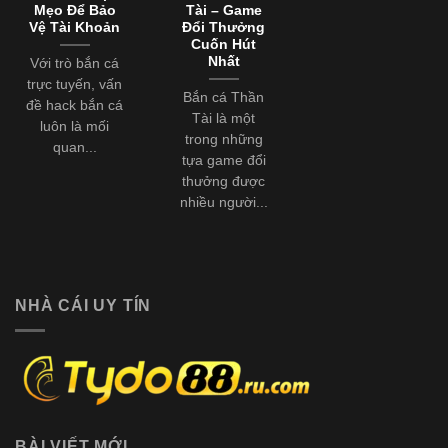
Mẹo Để Bảo
Tài – Game
Vệ Tài Khoản
Đổi Thưởng
Cuốn Hút
Nhất
Với trò bắn cá
trực tuyến, vấn
Bắn cá Thần
đề hack bắn cá
Tài là một
luôn là mối
trong những
quan...
tựa game đổi
thưởng được
nhiều người...
NHÀ CÁI UY TÍN
BÀI VIẾT MỚI